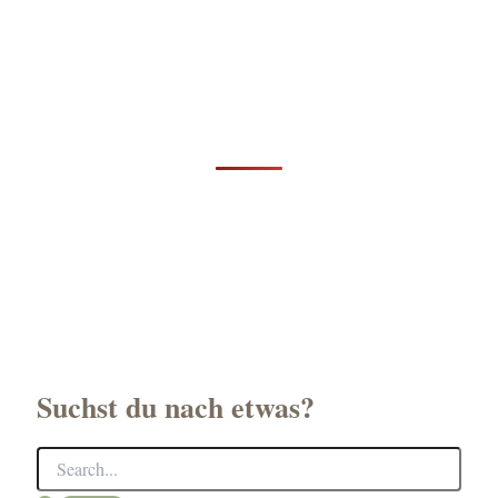
Suchst du nach etwas?
S
u